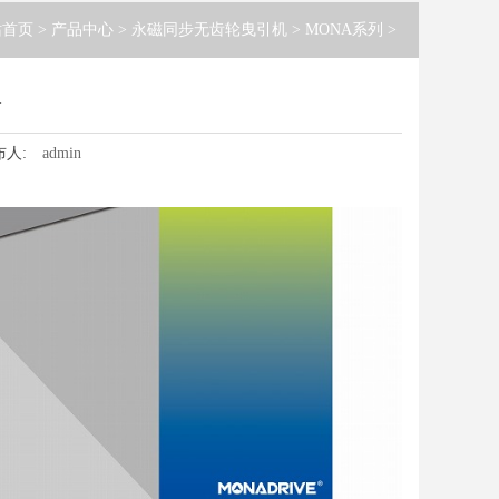
站首页
>
产品中心
>
永磁同步无齿轮曳引机
>
MONA系列
>
A
布人:
admin