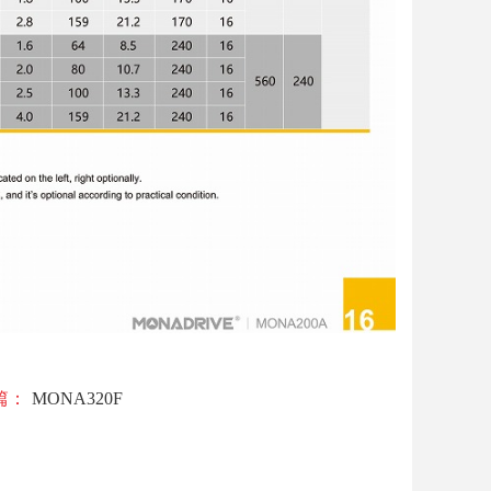
篇：
MONA320F