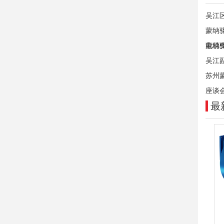
吴江
蒙纳
电梯
蒙纳
吴江
苏州
座谈
最