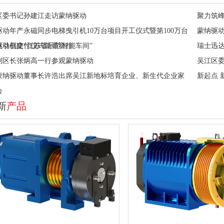
区委书记孙建江走访蒙纳驱动
聚力筑峰
驱动年产永磁同步电梯曳引机10万台项目开工仪式暨第100万台
蒙纳驱
曳引机交付仪式隆重举行
驱动创建“江苏省示范智能车间”
瑞士迅
副区长张炳高一行参观蒙纳驱动
吴江区
蒙纳驱动董事长许浩出席吴江新地标培育企业、新生代企业家
新起点
会
新
产品